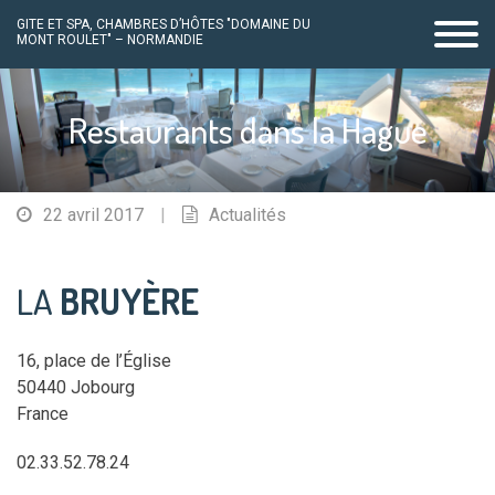
GITE ET SPA, CHAMBRES D’HÔTES "DOMAINE DU
MONT ROULET" – NORMANDIE
Passer
au
Restaurants dans la Hague
contenu
22 avril 2017
|
Actualités
LA
BRUYÈRE
16, place de l’Église
50440 Jobourg
France
02.33.52.78.24