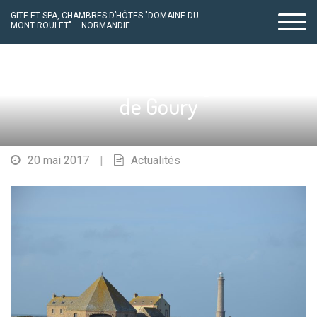
GITE ET SPA, CHAMBRES D’HÔTES "DOMAINE DU
MONT ROULET" – NORMANDIE
Passer
au
Station de sauvetage SNSM
contenu
de Goury
20 mai 2017
|
Actualités