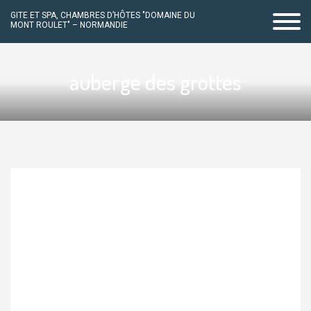
GITE ET SPA, CHAMBRES D’HÔTES "DOMAINE DU
MONT ROULET" – NORMANDIE
Passer
au
auberge des grottes
contenu