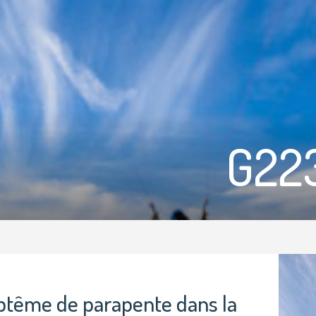
G22
ptême de parapente dans la