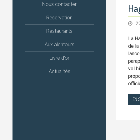
Nous contacter
Ha
Reservation
2
Restaurants
La Ha
Aux alentours
de la
lance
Livre d’or
parap
vol b
Actualités
propo
offici
EN 