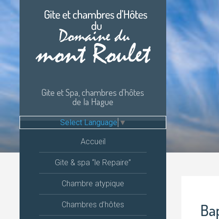
Passer
au
contenu
Gite et Spa, chambres d'hôtes
de la Hague
Select Language
▼
Accueil
Gite & spa “le Repaire”
Chambre atypique
Chambres d’hôtes
Ba