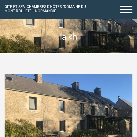
GITE ET SPA, CHAMBRES D’HÔTES "DOMAINE DU
MONT ROULET" – NORMANDIE
Passer
au
la <h
contenu