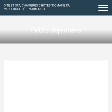
GITE ET SPA, CHAMBRES D’HÔTES "DOMAINE DU
MONT ROULET" – NORMANDIE
Passer
au
Petits dejeuners
contenu