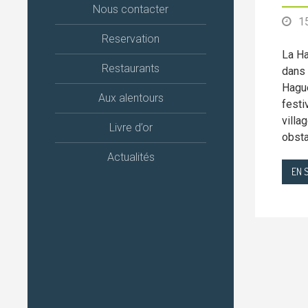
Nous contacter
1
Reservation
La Ha
Restaurants
dans 
Hague
Aux alentours
festi
villa
Livre d’or
obsta
Actualités
EN 