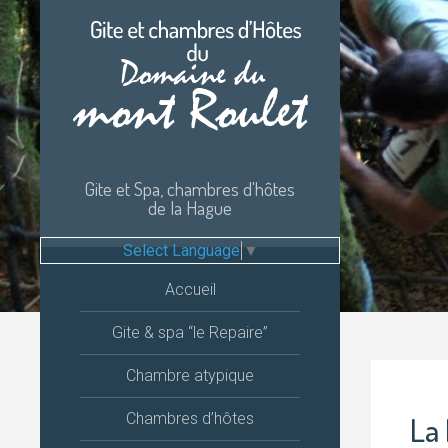
Passer
au
contenu
Gite et Spa, chambres d'hôtes
de la Hague
Select Language
▼
Accueil
Gite & spa “le Repaire”
Chambre atypique
Chambres d’hôtes
La 