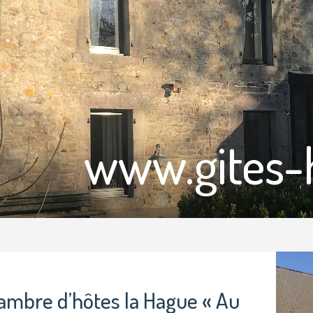
www.gites-
ambre d’hôtes la Hague « Au