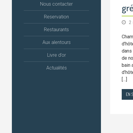
Nous contacter
gré
Reservation
2
Restaurants
Chamb
Aux alentours
d’hôt
dans 
Livre d’or
de no
bain 
Actualités
d’hôt
[…]
EN 