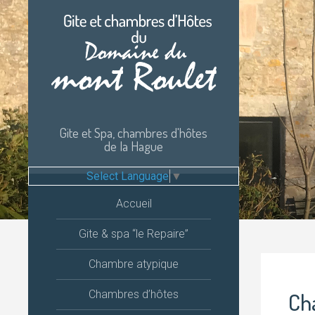
Passer
au
contenu
Gite et Spa, chambres d'hôtes
de la Hague
Select Language
▼
Accueil
Gite & spa “le Repaire”
Chambre atypique
Chambres d’hôtes
Ch