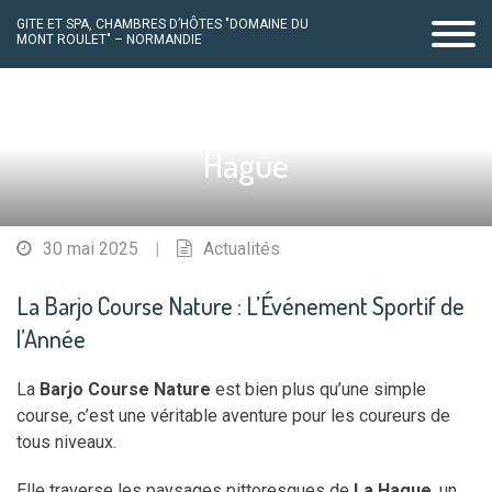
GITE ET SPA, CHAMBRES D’HÔTES "DOMAINE DU
MONT ROULET" – NORMANDIE
Passer
au
La Barjo Course Nature à La
contenu
Hague
30 mai 2025
|
Actualités
La Barjo Course Nature : L’Événement Sportif de
l’Année
La
Barjo Course Nature
est bien plus qu’une simple
course, c’est une véritable aventure pour les coureurs de
tous niveaux.
Elle traverse les paysages pittoresques de
La Hague
, un