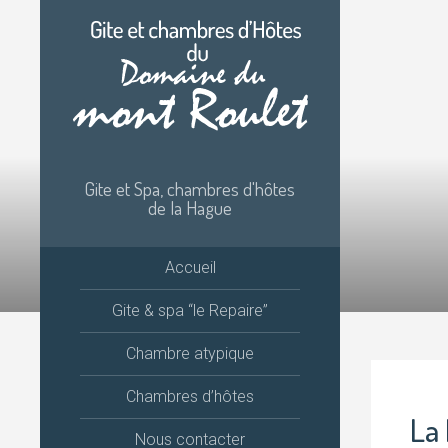
Passer
au
contenu
Gite et Spa, chambres d'hôtes
de la Hague
Accueil
Gite & spa “le Repaire”
Chambre atypique
Chambres d’hôtes
La 
Nous contacter