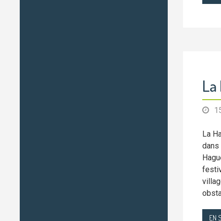
La 
1
La Ha
dans 
Hague
festi
villa
obsta
EN 