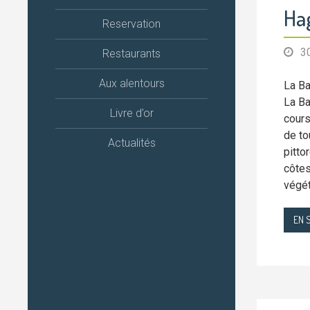
Ha
Reservation
3
Restaurants
Aux alentours
La Ba
La Ba
Livre d’or
cours
de to
Actualités
pitto
côtes
végét
EN 