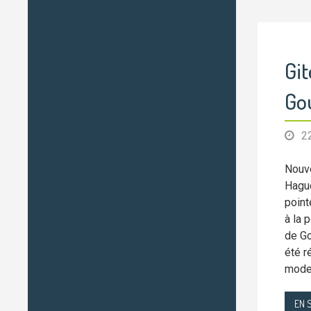
Git
Go
2
Nouve
Hague
point
à la 
de Go
été r
mode
EN 