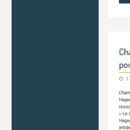
Ch
pou
3
Chamb
Hague
resso
« Le 
Hague
entiè