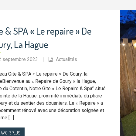
e & SPA « Le repaire » De
ury, La Hague
2 septembre 2023
|
Actualités
au Gite & SPA « Le repaire » De Goury, la
Bienvenue au « Repaire de Goury » la Hague,
e du Cotentin, Notre Gite « Le Repaire & Spa” situé
pointe de la Hague, proximité immédiate du phare
ury et du sentier des douaniers. Le « Repaire » a
écemment rénové avec une décoration soignée et
rne […]
SAVOIR PLUS