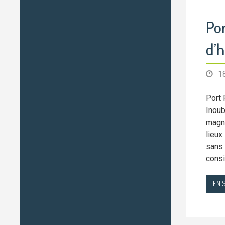
Po
d’
1
Port 
Inoub
magni
lieux
sans 
consi
EN 