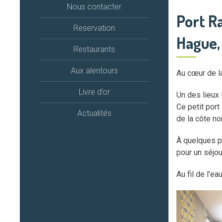
Nous contacter
Port Ra
Reservation
Hague,
Restaurants
Aux alentours
Au cœur de l
Livre d’or
Un des lieux
Ce petit por
Actualités
de la côte n
À quelques p
pour un séjou
Au fil de l’ea