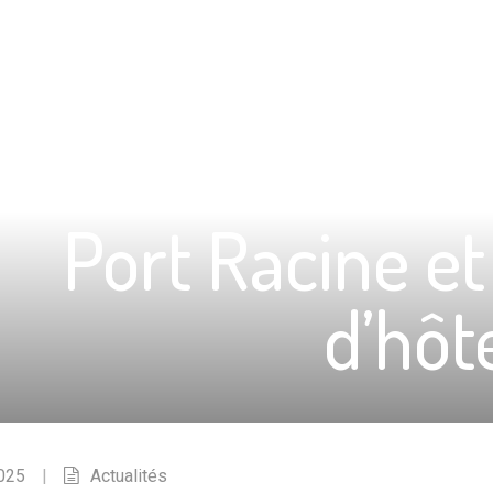
Port Racine e
d’hôt
2025
|
Actualités