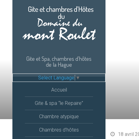
Passer
au
contenu
Gite et Spa, chambres d'hôtes
de la Hague
Select Language
▼
Accueil
Gite & spa “le Repaire”
Chambre atypique
Chambres d’hôtes
18 avril 