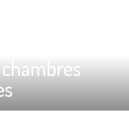
t chambres
es